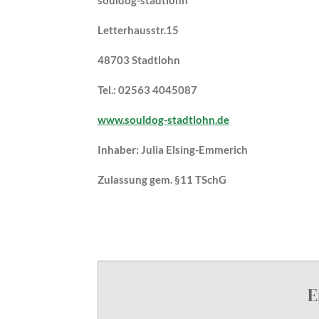
souldog-stadtlohn
Letterhausstr.15
48703 Stadtlohn
Tel.: 02563 4045087
www.souldog-stadtlohn.de
Inhaber: Julia Elsing-Emmerich
Zulassung gem. §11 TSchG
E